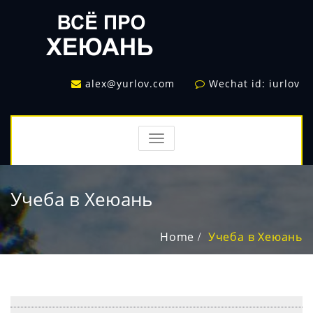
alex@yurlov.com
Wechat id: iurlov
TOGGLE
NAVIGATION
Учеба в Хеюань
Home
Учеба в Хеюань