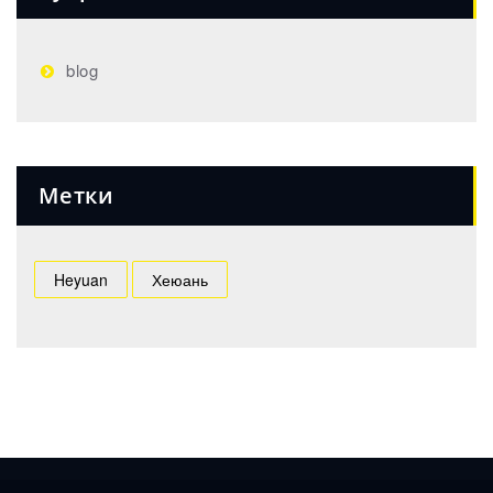
blog
Метки
Heyuan
Хеюань