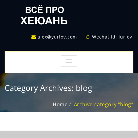
alex@yurlov.com
Wechat id: iurlov
TOGGLE
NAVIGATION
Category Archives:
blog
Home
Archive category "blog"